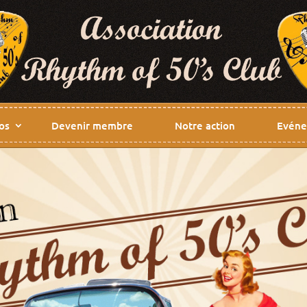
os
Devenir membre
Notre action
Evéne